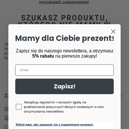
wyszukiwarki zaawansowanej
.
SZUKASZ PRODUKTU,
KTÓREGO NIE MAMY W
OFERCIE?
Mamy dla Ciebie prezent!
Jeśli nie znalazłeś w naszej ofercie produktu, a chciałbyś kupić go w
naszym sklepie, możesz skorzystać ze specjalnego formularza i
Zapisz się do naszego newslettera, a otrzymasz
przesłać nam opis szukanego przedmiotu. Aby móc to zrobić musisz
5% rabatu
na pierwsze zakupy!
być
zalogowany
.
Email
Zapisz!
Zamówienia
Zgoda newsletter
Akceptuję regulamin i wyrażam zgodę na
przetwarzanie powyższych danych osobowych w celu
Status zamówienia
otrzymywania newslettera.
Śledzenie przesyłki
Kliknij tutaj, aby zapoznać się z regulaminem promocji.
Chcę zareklamować produkt