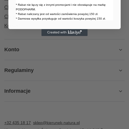
* Rabat nie łączy się z innymi promocjami i nie obowiązuje na markę
Chcę zwrócić produkt
PODOPHARM.
* Rabat naliczany jest od wartości zamówienia powyżej 150 zł.
Chcę wymienić towar
* Darmowa wysyłka przysługuje od wartości koszyka powyżej 150 zł.
Kontakt
Konto
Regulaminy
Informacje
+32 435 18 17
sklep@kierunek-natura.pl